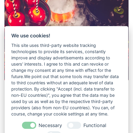
We use cookies!
This site uses third-party website tracking
technologies to provide its services, constantly
improve and display advertisements according to
users' interests. I agree to this and can revoke or
change my consent at any time with effect for the
future.We point out that some tools may transfer data
to third countries without an adequate level of data
protection. By clicking "Accept (incl. data transfer to
Halloween Rezeptideen
non-EU countries)", you agree that the data may be
Unsere unglaublichen Halloween-Rezepte!
used by us as well as by the respective third-party
providers (also from non-EU countries). You can, of
course, change your cookie settings at any time.
Necessary
Functional
Vorherige Beiträge
Neuere Beiträ
« Ältere Beiträge
Weitere Beiträge »