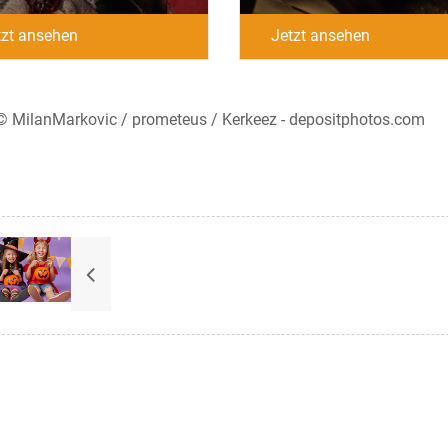
tzt ansehen
Jetzt ansehen
 © MilanMarkovic / prometeus / Kerkeez - depositphotos.com