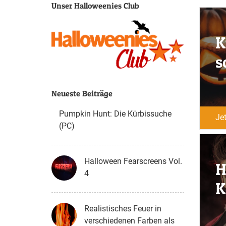
Unser Halloweenies Club
K
s
Neueste Beiträge
Pumpkin Hunt: Die Kürbissuche
Je
(PC)
Halloween Fearscreens Vol.
H
4
K
Realistisches Feuer in
verschiedenen Farben als