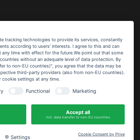
te tracking technologies to provide its services, constantly
ts according to users' interests. I agree to this and can
any time with effect for the future.We point out that some
eo
 countries without an adequate level of data protection. By
nsfer to non-EU countries)", you agree that the data may be
spective third-party providers (also from non-EU countries).
 cookie settings at any time.
ry
Functional
Marketing
tis
hdeko
Accept all
incl. data transfer to non-EU countries
Cookie Consent by Prive
Settings