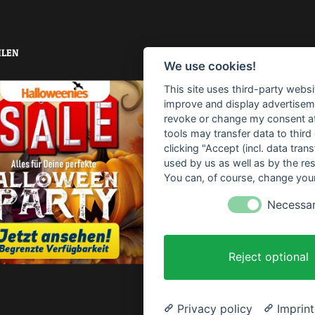
LEN
TOP-SUCHBEGRIFFE
We use cookies!
This site uses third-party websi
Horrorparty
Home Haunting
improve and display advertisemen
revoke or change my consent at 
Haunt
Download
Vid
tools may transfer data to third
clicking "Accept (incl. data tra
Sofort Drucken
Anleitung
used by us as well as by the re
You can, of course, change your
Partydeko
Thematisiert
Necessa
Rezept
Kostenlos
Gra
Gruselige Atmosphäre
Tisc
Reject optional
Basteln
Kinder
Privacy policy
Imprint