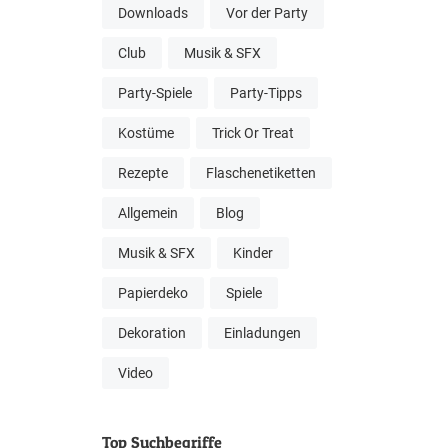
Downloads
Vor der Party
Club
Musik & SFX
Party-Spiele
Party-Tipps
Kostüme
Trick Or Treat
Rezepte
Flaschenetiketten
Allgemein
Blog
Musik & SFX
Kinder
Papierdeko
Spiele
Dekoration
Einladungen
Video
Top Suchbegriffe