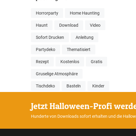
Horrorparty
Home Haunting
Haunt
Download
Video
Sofort Drucken
Anleitung
Partydeko
Thematisiert
Rezept
Kostenlos
Gratis
Gruselige Atmosphäre
Tischdeko
Basteln
Kinder
Jetzt Halloween-Profi werd
Hunderte von Downloads sofort erhalten und die Hallo