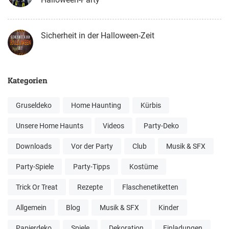
Sicherheit in der Halloween-Zeit
Kategorien
Gruseldeko
Home Haunting
Kürbis
Unsere Home Haunts
Videos
Party-Deko
Downloads
Vor der Party
Club
Musik & SFX
Party-Spiele
Party-Tipps
Kostüme
Trick Or Treat
Rezepte
Flaschenetiketten
Allgemein
Blog
Musik & SFX
Kinder
Papierdeko
Spiele
Dekoration
Einladungen