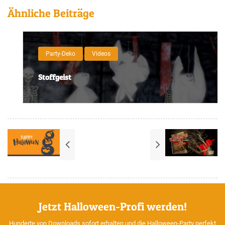
Ähnliche Beiträge
Party-Deko
Videos
Stoffgeist
Jetzt Halloween-Profi werden!
Hunderte von Downloads sofort erhalten und die Halloween-Party perfekt