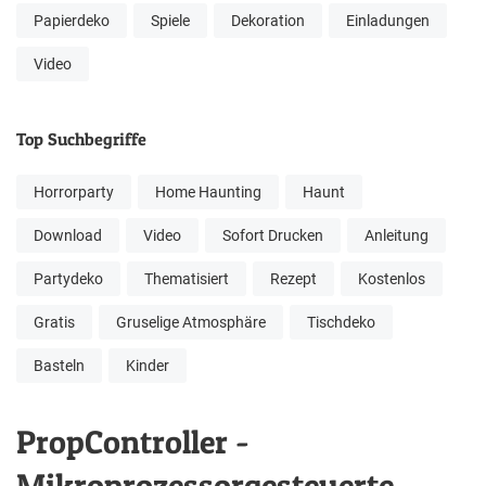
Papierdeko
Spiele
Dekoration
Einladungen
Video
Top Suchbegriffe
Horrorparty
Home Haunting
Haunt
Download
Video
Sofort Drucken
Anleitung
Partydeko
Thematisiert
Rezept
Kostenlos
Gratis
Gruselige Atmosphäre
Tischdeko
Basteln
Kinder
PropController -
Mikroprozessorgesteuerte