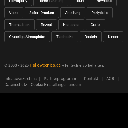
Horrorparty
Home Haunting
Haunt
Download
Video
Sofort Drucken
Anleitung
Partydeko
Thematisiert
Rezept
Kostenlos
Gratis
Gruselige Atmosphäre
Tischdeko
Basteln
Kinder
Halloweenies.de
©
2003 - 2025
Alle Rechte vorbehalten.
Inhaltsverzeichnis
|
Partnerprogramm
|
Kontakt
|
AGB
|
Datenschutz
Cookie-Einstellungen ändern