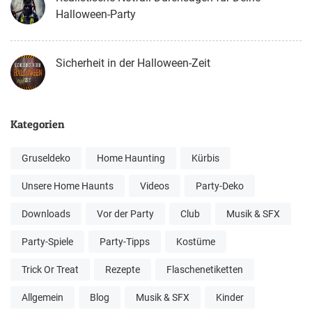
Halloween-Party
Sicherheit in der Halloween-Zeit
Kategorien
Gruseldeko
Home Haunting
Kürbis
Unsere Home Haunts
Videos
Party-Deko
Downloads
Vor der Party
Club
Musik & SFX
Party-Spiele
Party-Tipps
Kostüme
Trick Or Treat
Rezepte
Flaschenetiketten
Allgemein
Blog
Musik & SFX
Kinder