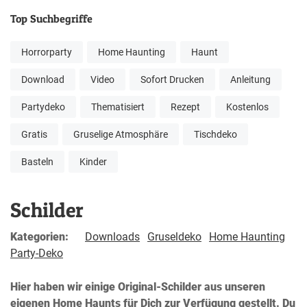
Top Suchbegriffe
Horrorparty
Home Haunting
Haunt
Download
Video
Sofort Drucken
Anleitung
Partydeko
Thematisiert
Rezept
Kostenlos
Gratis
Gruselige Atmosphäre
Tischdeko
Basteln
Kinder
Schilder
Kategorien:
Downloads
Gruseldeko
Home Haunting
Party-Deko
Hier haben wir einige Original-Schilder aus unseren
eigenen Home Haunts für Dich zur Verfügung gestellt. Du