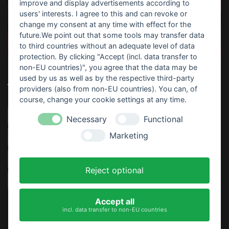
improve and display advertisements according to
users' interests. I agree to this and can revoke or
change my consent at any time with effect for the
future.We point out that some tools may transfer data
to third countries without an adequate level of data
protection. By clicking "Accept (incl. data transfer to
non-EU countries)", you agree that the data may be
used by us as well as by the respective third-party
TOP-SUCHBEGRIFFE
providers (also from non-EU countries). You can, of
course, change your cookie settings at any time.
Horrorparty
Home Haunting
Haunt
Download
Necessary
Functional
Marketing
Video
Sofort Drucken
Anleitung
Partydeko
Thematisiert
Rezept
Kostenlos
Gratis
Reject optional
Gruselige Atmosphäre
Tischdeko
Basteln
Kinder
Accept all
incl. data transfer to non-EU countries