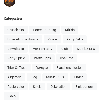
Kategorien
Gruseldeko
Home Haunting
Kürbis
Unsere Home Haunts
Videos
Party-Deko
Downloads
Vor der Party
Club
Musik & SFX
Party-Spiele
Party-Tipps
Kostüme
Trick Or Treat
Rezepte
Flaschenetiketten
Allgemein
Blog
Musik & SFX
Kinder
Papierdeko
Spiele
Dekoration
Einladungen
Video