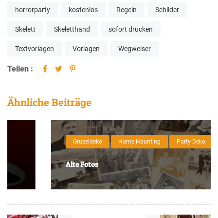
horrorparty
kostenlos
Regeln
Schilder
Skelett
Skeletthand
sofort drucken
Textvorlagen
Vorlagen
Wegweiser
Teilen :
Ähnliche Beiträge
Gruseldeko
Home Haunting
Party-Deko
Alte Fotos