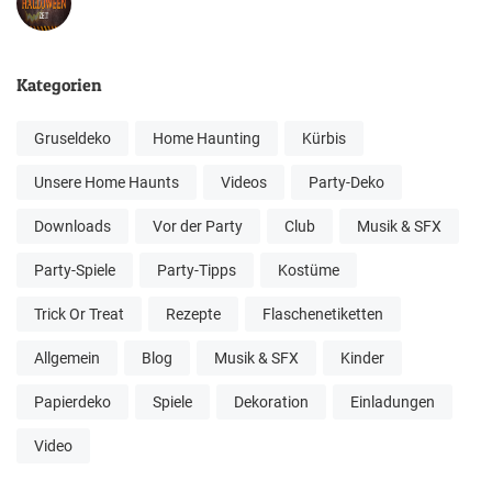
Kategorien
Gruseldeko
Home Haunting
Kürbis
Unsere Home Haunts
Videos
Party-Deko
Downloads
Vor der Party
Club
Musik & SFX
Party-Spiele
Party-Tipps
Kostüme
Trick Or Treat
Rezepte
Flaschenetiketten
Allgemein
Blog
Musik & SFX
Kinder
Papierdeko
Spiele
Dekoration
Einladungen
Video