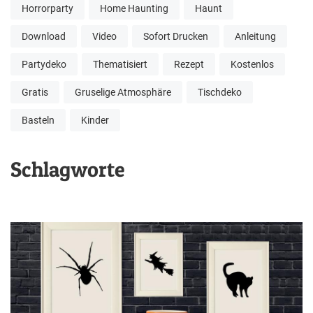
Horrorparty
Home Haunting
Haunt
Download
Video
Sofort Drucken
Anleitung
Partydeko
Thematisiert
Rezept
Kostenlos
Gratis
Gruselige Atmosphäre
Tischdeko
Basteln
Kinder
Schlagworte