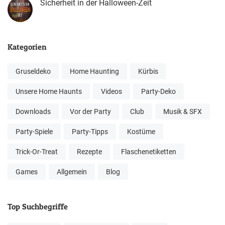
Sicherheit in der Halloween-Zeit
Kategorien
Gruseldeko
Home Haunting
Kürbis
Unsere Home Haunts
Videos
Party-Deko
Downloads
Vor der Party
Club
Musik & SFX
Party-Spiele
Party-Tipps
Kostüme
Trick-Or-Treat
Rezepte
Flaschenetiketten
Games
Allgemein
Blog
Top Suchbegriffe